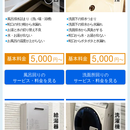
風呂排水詰まり（洗い場・浴槽）
洗面下の排水つまり
蛇口の付け根から水漏れ
洗面下の排水から水漏れ
お湯と水の切り替え不良
洗面排水から異臭がする
水・お湯が出ない
蛇口から水・お湯が出ない
お風呂の温度が上がらない
蛇口からポタポタと水漏れ
風呂回りの
洗面所回りの
サービス・料金を見る
サービス・料金を見る