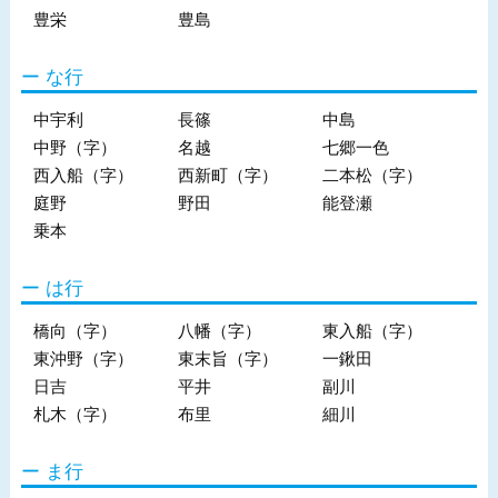
豊栄
豊島
な行
中宇利
長篠
中島
中野（字）
名越
七郷一色
西入船（字）
西新町（字）
二本松（字）
庭野
野田
能登瀬
乗本
は行
橋向（字）
八幡（字）
東入船（字）
東沖野（字）
東末旨（字）
一鍬田
日吉
平井
副川
札木（字）
布里
細川
ま行