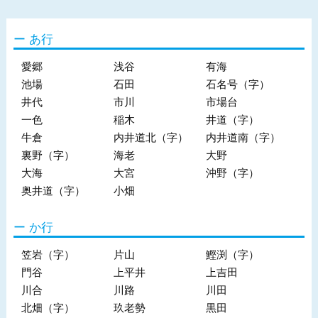
あ行
愛郷
浅谷
有海
池場
石田
石名号（字）
井代
市川
市場台
一色
稲木
井道（字）
牛倉
内井道北（字）
内井道南（字）
裏野（字）
海老
大野
大海
大宮
沖野（字）
奥井道（字）
小畑
か行
笠岩（字）
片山
鰹渕（字）
門谷
上平井
上吉田
川合
川路
川田
北畑（字）
玖老勢
黒田