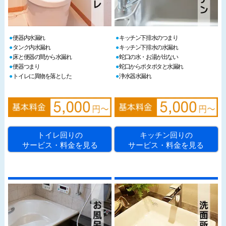
便器内水漏れ
キッチン下排水のつまり
タンク内水漏れ
キッチン下排水の水漏れ
床と便器の間から水漏れ
蛇口の水・お湯が出ない
便器つまり
蛇口からポタポタと水漏れ
トイレに異物を落とした
浄水器水漏れ
トイレ回りの
キッチン回りの
サービス・料金を見る
サービス・料金を見る