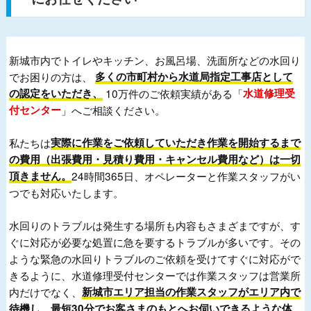
新城市内でトイレやキッチン、お風呂場、洗面所などの水回り
でお困りの方は、
多くの市町村から水道局指定工事店として
の認定をいただき、
10万件のご依頼実績がある「
水道修理受
付センター
」へご相談ください。
私たちは
実際に作業をご依頼していただき作業を開始するまで
の費用（出張費用・見積り費用・キャンセル費用など）は一切
頂きません。
24時間365日、オペレーターと作業スタッフがい
つでも対応いたします。
水回りのトラブルは発生する場所も内容もさまざまですが、す
ぐに対応が必要な処置に急を要するトラブルが多いです。その
ような緊急の水回りトラブルのご依頼を受けてすぐに対応がで
きるように、水道修理受付センターでは作業スタッフは営業所
内だけでなく、
新城市エリア担当の作業スタッフがエリア内で
待機し、最短30分でお客さまのもとへお伺いできるような体