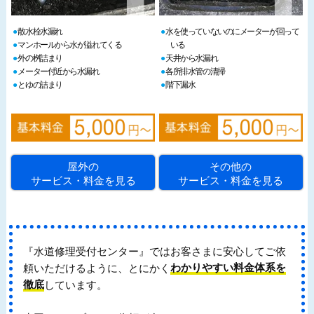
散水栓水漏れ
水を使っていないのにメーターが回って
マンホールから水が溢れてくる
いる
外の桝詰まり
天井から水漏れ
メーター付近から水漏れ
各所排水管の清掃
とゆの詰まり
階下漏水
屋外の
その他の
サービス・料金を見る
サービス・料金を見る
『水道修理受付センター』ではお客さまに安心してご依
頼いただけるように、とにかく
わかりやすい料金体系を
徹底
しています。