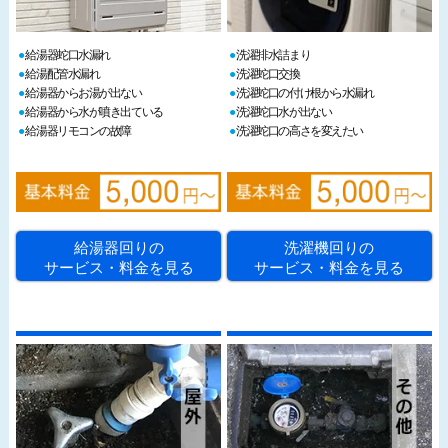
給湯器蛇口水漏れ
洗濯排水詰まり
給湯配管水漏れ
洗濯蛇口交換
給湯器からお湯が出ない
洗濯蛇口の付け根から水漏れ
給湯器から水が噴き出ている
洗濯蛇口水が出ない
給湯器リモコンの故障
洗濯蛇口の高さを変えたい
給湯器回りの
洗濯機回りの
サービス・料金を見る
サービス・料金を見る