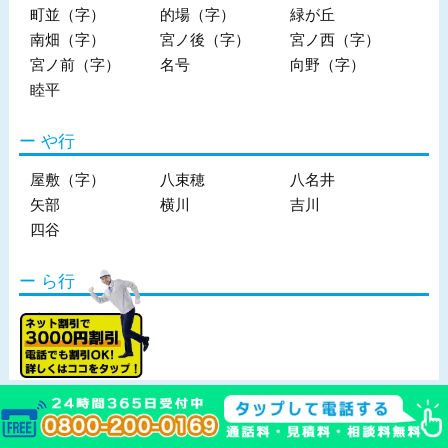
町並（字）
的場（字）
緑が丘
南畑（字）
宮ノ後（字）
宮ノ西（字）
宮ノ前（字）
名号
向野（字）
睦平
や行
屋敷（字）
八束穂
八名井
矢部
横川
吉川
四谷
ら行
連合