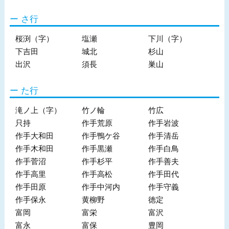
さ行
桜渕（字）
塩瀬
下川（字）
下吉田
城北
杉山
出沢
須長
巣山
た行
滝ノ上（字）
竹ノ輪
竹広
只持
作手荒原
作手岩波
作手大和田
作手鴨ケ谷
作手清岳
作手木和田
作手黒瀬
作手白鳥
作手菅沼
作手杉平
作手善夫
作手高里
作手高松
作手田代
作手田原
作手中河内
作手守義
作手保永
黄柳野
徳定
富岡
富栄
富沢
富永
富保
豊岡