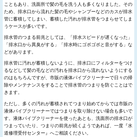
こともあり、洗面所で髪の毛を洗う人も多くなりました。その
ため、排水口から流れた髪の毛やシャンプーなどのカスが排水
管に蓄積してしまい、蓄積した汚れが排水管をつまらせてしま
うケースが多いです。
排水管のつまる前兆としては、「排水スピードが遅くなった」
「排水口から異臭がする」「排水時にゴボゴボと音がする」な
どがあります。
排水管に汚れが蓄積しないように、排水口にフィルターをつけ
るなどして髪の毛などの汚れを排水口から流れないようにする
のはもちろんですが、市販の液体パイプクリーナーで日々の掃
除やメンテナンスをすることで排水管のつまりを防ぐことはで
きます。
ただし、多くの汚れが蓄積されてつまり始めてからでは市販の
液体パイプクリーナーではつまりを取り除けない場合も多いで
す。液体パイプクリーナーを使ったあとも、洗面所の排水口が
つまっていたり、つまりの前兆が続くようであれば、一度『水
道修理受付センター』へご相談ください。