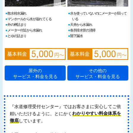
散水栓水漏れ
水を使っていないのにメーターが回って
マンホールから水が溢れてくる
いる
外の桝詰まり
天井から水漏れ
メーター付近から水漏れ
各所排水管の清掃
とゆの詰まり
階下漏水
屋外の
その他の
サービス・料金を見る
サービス・料金を見る
『水道修理受付センター』ではお客さまに安心してご依
頼いただけるように、とにかく
わかりやすい料金体系を
徹底
しています。