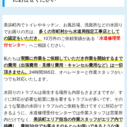
美浜町内でトイレやキッチン、お風呂場、洗面所などの水回り
でお困りの方は、
多くの市町村から水道局指定工事店として
の認定をいただき、
10万件のご依頼実績がある「
水道修理受
付センター
」へご相談ください。
私たちは
実際に作業をご依頼していただき作業を開始するまで
の費用（出張費用・見積り費用・キャンセル費用など）は一切
頂きません。
24時間365日、オペレーターと作業スタッフがい
つでも対応いたします。
水回りのトラブルは発生する場所も内容もさまざまですが、す
ぐに対応が必要な処置に急を要するトラブルが多いです。その
ような緊急の水回りトラブルのご依頼を受けてすぐに対応がで
きるように、水道修理受付センターでは作業スタッフは営業所
内だけでなく、
美浜町エリア担当の作業スタッフがエリア内で
待機し、最短30分でお客さまのもとへお伺いできるような体