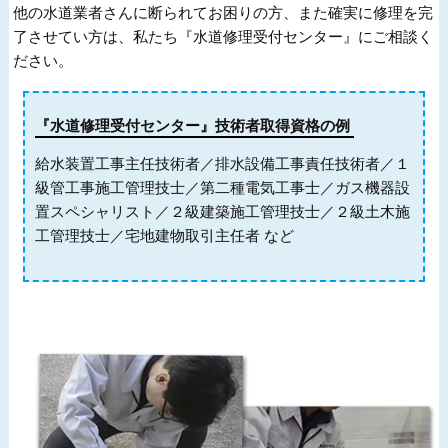
他の水道業者さんに断られてお困りの方、また確実に修理を完
了させてい方は、私たち『水道修理受付センター』にご相談く
ださい。
『水道修理受付センター』技術者取得資格の例
給水装置工事主任技術者／排水設備工事責任技術者／１
級管工事施工管理技士／第二種電気工事士／ガス機器設
置スペシャリスト／２級建築施工管理技士／２級土木施
工管理技士／宅地建物取引主任者 など