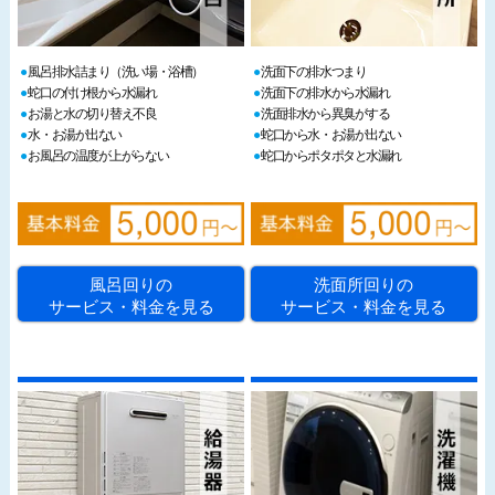
風呂排水詰まり（洗い場・浴槽）
洗面下の排水つまり
蛇口の付け根から水漏れ
洗面下の排水から水漏れ
お湯と水の切り替え不良
洗面排水から異臭がする
水・お湯が出ない
蛇口から水・お湯が出ない
お風呂の温度が上がらない
蛇口からポタポタと水漏れ
風呂回りの
洗面所回りの
サービス・料金を見る
サービス・料金を見る