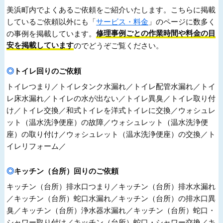
美浜町内でよくあるご依頼をご紹介いたします。こちらに掲載
しているご依頼以外にも「
サービス・料金
」のページに数多く
の事例を掲載しています。
修理事例ごとの作業時間や料金の目
安を掲載しています
のでどうぞご覧ください。
トイレ回りのご依頼
トイレつまり／トイレタンク水漏れ／トイレ配管水漏れ／トイ
レ床水漏れ／トイレの水が出ない／トイレ異臭／トイレ取り付
け／トイレ交換／和式トイレを洋式トイレに交換／ウォシュレ
ット（温水洗浄便座）の故障／ウォシュレット（温水洗浄便
座）の取り付け／ウォシュレット（温水洗浄便座）の交換／ト
イレリフォーム／
キッチン（台所）回りのご依頼
キッチン（台所）排水口つまり／キッチン（台所）排水水漏れ
／キッチン（台所）蛇口水漏れ／キッチン（台所）の排水口異
臭／キッチン（台所）浄水器水漏れ／キッチン（台所）蛇口・
シャワー取り付け／キッチン（台所）蛇口・シャワー交換／キ