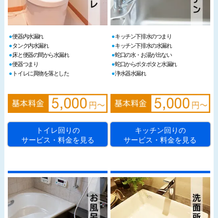
便器内水漏れ
キッチン下排水のつまり
タンク内水漏れ
キッチン下排水の水漏れ
床と便器の間から水漏れ
蛇口の水・お湯が出ない
便器つまり
蛇口からポタポタと水漏れ
トイレに異物を落とした
浄水器水漏れ
トイレ回りの
キッチン回りの
サービス・料金を見る
サービス・料金を見る