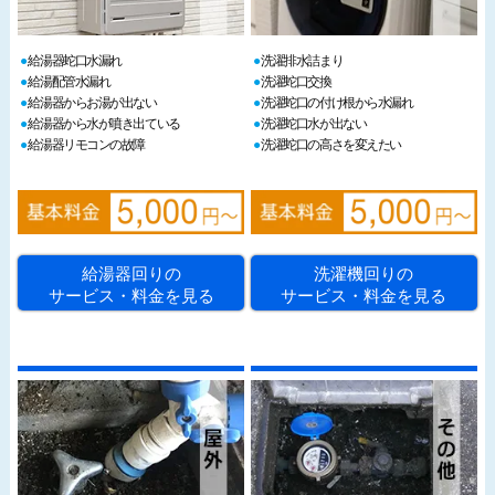
給湯器蛇口水漏れ
洗濯排水詰まり
給湯配管水漏れ
洗濯蛇口交換
給湯器からお湯が出ない
洗濯蛇口の付け根から水漏れ
給湯器から水が噴き出ている
洗濯蛇口水が出ない
給湯器リモコンの故障
洗濯蛇口の高さを変えたい
給湯器回りの
洗濯機回りの
サービス・料金を見る
サービス・料金を見る