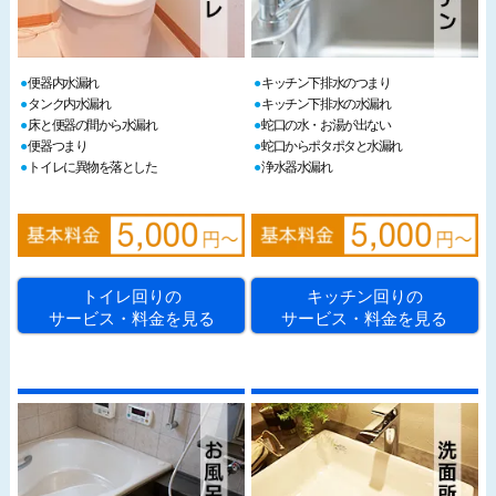
便器内水漏れ
キッチン下排水のつまり
タンク内水漏れ
キッチン下排水の水漏れ
床と便器の間から水漏れ
蛇口の水・お湯が出ない
便器つまり
蛇口からポタポタと水漏れ
トイレに異物を落とした
浄水器水漏れ
トイレ回りの
キッチン回りの
サービス・料金を見る
サービス・料金を見る