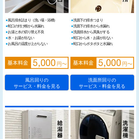
風呂排水詰まり（洗い場・浴槽）
洗面下の排水つまり
蛇口の付け根から水漏れ
洗面下の排水から水漏れ
お湯と水の切り替え不良
洗面排水から異臭がする
水・お湯が出ない
蛇口から水・お湯が出ない
お風呂の温度が上がらない
蛇口からポタポタと水漏れ
風呂回りの
洗面所回りの
サービス・料金を見る
サービス・料金を見る