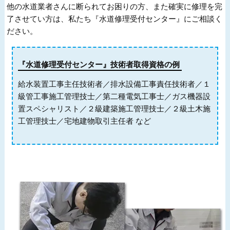
他の水道業者さんに断られてお困りの方、また確実に修理を完
了させてい方は、私たち『水道修理受付センター』にご相談く
ださい。
『水道修理受付センター』技術者取得資格の例
給水装置工事主任技術者／排水設備工事責任技術者／１
級管工事施工管理技士／第二種電気工事士／ガス機器設
置スペシャリスト／２級建築施工管理技士／２級土木施
工管理技士／宅地建物取引主任者 など