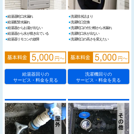
給湯器蛇口水漏れ
洗濯排水詰まり
給湯配管水漏れ
洗濯蛇口交換
給湯器からお湯が出ない
洗濯蛇口の付け根から水漏れ
給湯器から水が噴き出ている
洗濯蛇口水が出ない
給湯器リモコンの故障
洗濯蛇口の高さを変えたい
給湯器回りの
洗濯機回りの
サービス・料金を見る
サービス・料金を見る