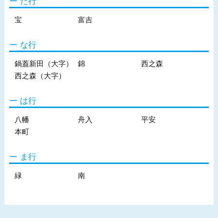
た行
宝
富吉
な行
鍋蓋新田（大字）
錦
西之森
西之森（大字）
は行
八幡
舟入
平安
本町
ま行
緑
南