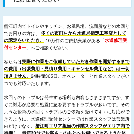
蟹江町内でトイレやキッチン、お風呂場、洗面所などの水回り
でお困りの方は、
多くの市町村から水道局指定工事店として
の認定をいただき、
10万件のご依頼実績がある「
水道修理受
付センター
」へご相談ください。
私たちは
実際に作業をご依頼していただき作業を開始するまで
の費用（出張費用・見積り費用・キャンセル費用など）は一切
頂きません。
24時間365日、オペレーターと作業スタッフがい
つでも対応いたします。
水回りのトラブルは発生する場所も内容もさまざまですが、す
ぐに対応が必要な処置に急を要するトラブルが多いです。その
ような緊急の水回りトラブルのご依頼を受けてすぐに対応がで
きるように、水道修理受付センターでは作業スタッフは営業所
内だけでなく、
蟹江町エリア担当の作業スタッフがエリア内で
待機し、最短30分でお客さまのもとへお伺いできるような体