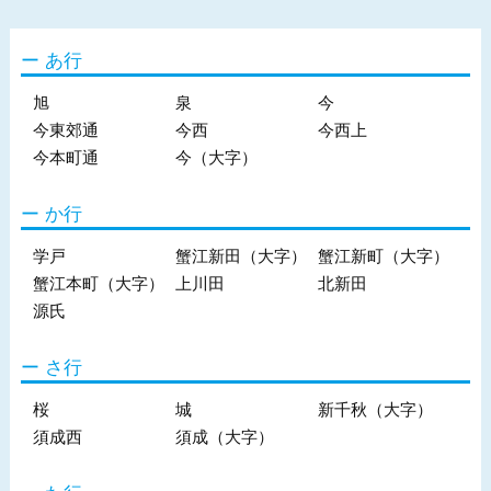
あ行
旭
泉
今
今東郊通
今西
今西上
今本町通
今（大字）
か行
学戸
蟹江新田（大字）
蟹江新町（大字）
蟹江本町（大字）
上川田
北新田
源氏
さ行
桜
城
新千秋（大字）
須成西
須成（大字）