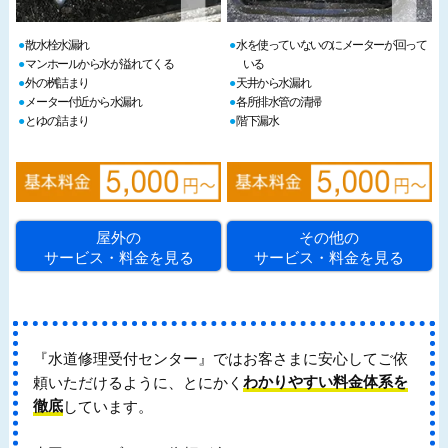
散水栓水漏れ
水を使っていないのにメーターが回って
マンホールから水が溢れてくる
いる
外の桝詰まり
天井から水漏れ
メーター付近から水漏れ
各所排水管の清掃
とゆの詰まり
階下漏水
屋外の
その他の
サービス・料金を見る
サービス・料金を見る
『水道修理受付センター』ではお客さまに安心してご依
頼いただけるように、とにかく
わかりやすい料金体系を
徹底
しています。