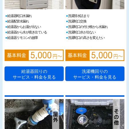
給湯器蛇口水漏れ
洗濯排水詰まり
給湯配管水漏れ
洗濯蛇口交換
給湯器からお湯が出ない
洗濯蛇口の付け根から水漏れ
給湯器から水が噴き出ている
洗濯蛇口水が出ない
給湯器リモコンの故障
洗濯蛇口の高さを変えたい
給湯器回りの
洗濯機回りの
サービス・料金を見る
サービス・料金を見る