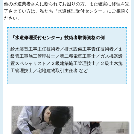
他の水道業者さんに断られてお困りの方、また確実に修理を完
了させてい方は、私たち『水道修理受付センター』にご相談く
ださい。
『水道修理受付センター』技術者取得資格の例
給水装置工事主任技術者／排水設備工事責任技術者／１
級管工事施工管理技士／第二種電気工事士／ガス機器設
置スペシャリスト／２級建築施工管理技士／２級土木施
工管理技士／宅地建物取引主任者 など