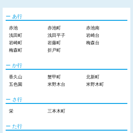
あ行
赤池
赤池町
赤池南
浅田町
浅田平子
岩崎台
岩崎町
岩藤町
梅森台
梅森町
折戸町
か行
香久山
蟹甲町
北新町
五色園
米野木台
米野木町
さ行
栄
三本木町
た行