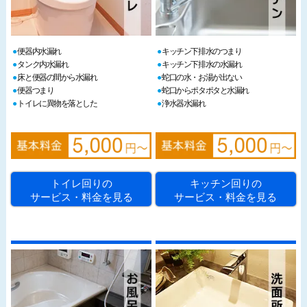
便器内水漏れ
キッチン下排水のつまり
タンク内水漏れ
キッチン下排水の水漏れ
床と便器の間から水漏れ
蛇口の水・お湯が出ない
便器つまり
蛇口からポタポタと水漏れ
トイレに異物を落とした
浄水器水漏れ
トイレ回りの
キッチン回りの
サービス・料金を見る
サービス・料金を見る