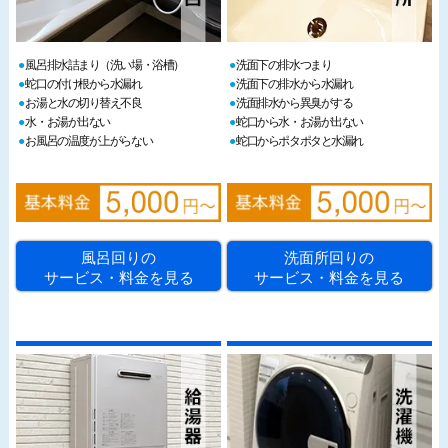
風呂排水詰まり（洗い場・浴槽）
洗面下の排水つまり
蛇口の付け根から水漏れ
洗面下の排水から水漏れ
お湯と水の切り替え不良
洗面排水から異臭がする
水・お湯が出ない
蛇口から水・お湯が出ない
お風呂の温度が上がらない
蛇口からポタポタと水漏れ
風呂回りの
洗面所回りの
サービス・料金を見る
サービス・料金を見る