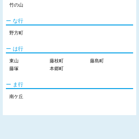
竹の山
な行
野方町
は行
東山
藤枝町
藤島町
藤塚
本郷町
ま行
南ケ丘