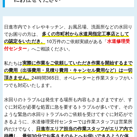
日進市内でトイレやキッチン、お風呂場、洗面所などの水回り
でお困りの方は、
多くの市町村から水道局指定工事店として
の認定をいただき、
10万件のご依頼実績がある「
水道修理受
付センター
」へご相談ください。
私たちは
実際に作業をご依頼していただき作業を開始するまで
の費用（出張費用・見積り費用・キャンセル費用など）は一切
頂きません。
24時間365日、オペレーターと作業スタッフがい
つでも対応いたします。
水回りのトラブルは発生する場所も内容もさまざまですが、す
ぐに対応が必要な処置に急を要するトラブルが多いです。その
ような緊急の水回りトラブルのご依頼を受けてすぐに対応がで
きるように、水道修理受付センターでは作業スタッフは営業所
内だけでなく、
日進市エリア担当の作業スタッフがエリア内で
待機し、最短30分でお客さまのもとへお伺いできるような体