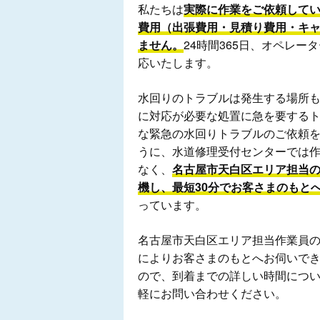
私たちは
実際に作業をご依頼して
費用（出張費用・見積り費用・キ
ません。
24時間365日、オペレ
応いたします。
水回りのトラブルは発生する場所
に対応が必要な処置に急を要する
な緊急の水回りトラブルのご依頼
うに、水道修理受付センターでは
なく、
名古屋市天白区エリア担当
機し、最短30分でお客さまのもと
っています。
名古屋市天白区エリア担当作業員
によりお客さまのもとへお伺いで
ので、到着までの詳しい時間につ
軽にお問い合わせください。